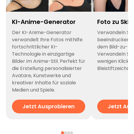
KI-Anime-Generator
Foto zu Skiz
Der KI-Anime-Generator
Verwandeln Sie 
verwandelt Ihre Fotos mithilfe
beeindruckende
fortschrittlicher KI-
dem Bild-zu-Sk
Technologie in einzigartige
Verwandeln Sie 
Bilder im Anime-Stil. Perfekt für
wenigen Klicks 
die Erstellung personalisierter
Bleistiftzeichn
Avatare, Kunstwerke und
kreativer Inhalte für soziale
Medien und Spiele.
Jetzt Ausprobieren
Jetzt Aus