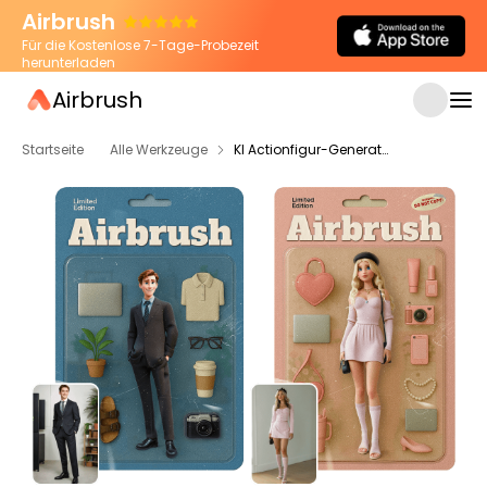
Airbrush
Für die Kostenlose 7-Tage-Probezeit
herunterladen
Airbrush
Startseite
Alle Werkzeuge
KI Actionfigur-Generator