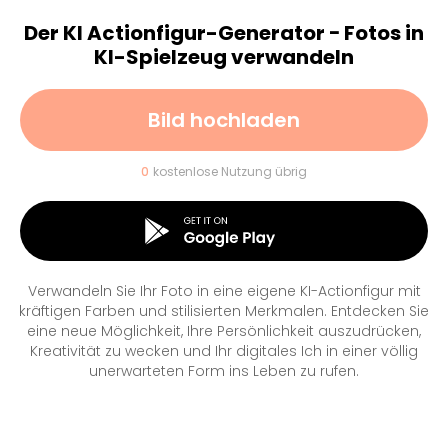
Der KI Actionfigur-Generator − Fotos in
KI-Spielzeug verwandeln
Bild hochladen
0
kostenlose Nutzung übrig
Verwandeln Sie Ihr Foto in eine eigene KI-Actionfigur mit
kräftigen Farben und stilisierten Merkmalen. Entdecken Sie
eine neue Möglichkeit, Ihre Persönlichkeit auszudrücken,
Kreativität zu wecken und Ihr digitales Ich in einer völlig
unerwarteten Form ins Leben zu rufen.