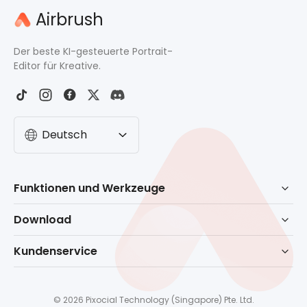
Airbrush
Der beste KI-gesteuerte Portrait-
Editor für Kreative.
Deutsch
Funktionen und Werkzeuge
KI-gesteuerte Retusche
Download
Radierer
Herunterladen für Windows
Kundenservice
Hintergrund erntfernen
Herunterladen für macOS
Hilfecenter
Kein Bartfilter
Download für Handy
Kontaktieren Sie uns
Gesichts-Editor
© 2026 Pixocial Technology (Singapore) Pte. Ltd.