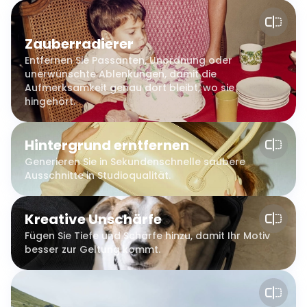
Zauberradierer
Entfernen Sie Passanten, Unordnung oder
unerwünschte Ablenkungen, damit die
Aufmerksamkeit genau dort bleibt, wo sie
hingehört.
Hintergrund erntfernen
Generieren Sie in Sekundenschnelle saubere
Ausschnitte in Studioqualität.
Kreative Unschärfe
Fügen Sie Tiefe und Schärfe hinzu, damit Ihr Motiv
besser zur Geltung kommt.