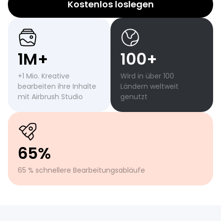
Kostenlos loslegen
1M+
100+
+1 Mio. Kreative
Wird in über 100
bearbeiten ihre Inhalte
Ländern weltweit
mit Airbrush Studio
genutzt
65%
65 % schnellere Bearbeitungsabläufe