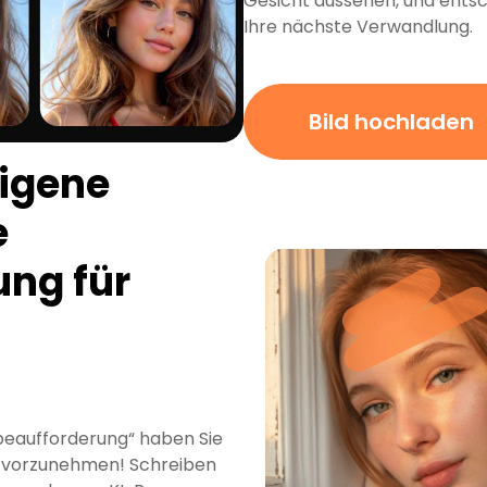
Gesicht aussehen, und entsche
Ihre nächste Verwandlung.
Bild hochladen
eigene
e
ung für
abeaufforderung“ haben Sie
n vorzunehmen! Schreiben