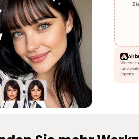
Zi
Airb
Wechseln 
für erwei
Exporte.