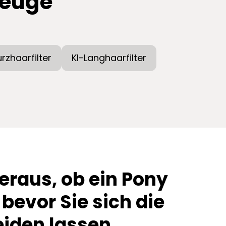
zeuge
urzhaarfilter
KI-Langhaarfilter
eraus, ob ein Pony
 bevor Sie sich die
iden lassen