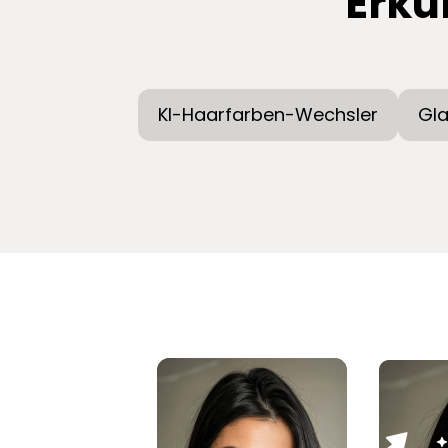
Erku
KI-Haarfarben-Wechsler
Gla