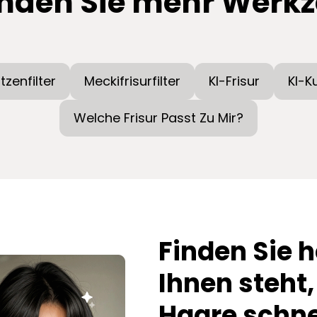
nden Sie mehr Werk
tzenfilter
Meckifrisurfilter
KI-Frisur
KI-K
Welche Frisur Passt Zu Mir?
Finden Sie h
Ihnen steht,
Haare schne