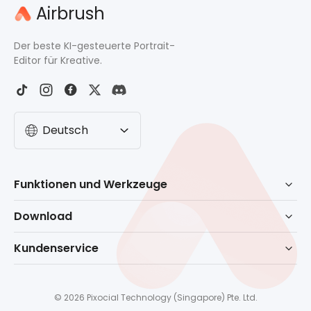
Airbrush
Der beste KI-gesteuerte Portrait-
Editor für Kreative.
Deutsch
Funktionen und Werkzeuge
KI-gesteuerte Retusche
Download
Radierer
Herunterladen für Windows
Kundenservice
Hintergrund erntfernen
Herunterladen für macOS
Hilfecenter
Kein Bartfilter
Download für Handy
Kontaktieren Sie uns
Gesichts-Editor
© 2026 Pixocial Technology (Singapore) Pte. Ltd.