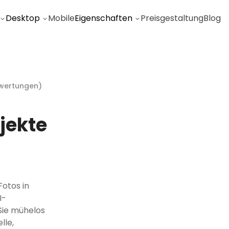
Desktop
Mobile
Eigenschaften
Preisgestaltung
Blog
wertungen
)
jekte
otos in
I-
Sie mühelos
lle,