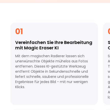
01
Vereinfachen Sie Ihre Bearbeitung
S
mit Magic Eraser KI
Mit dem magischen Radierer lassen sich
S
unerwünschte Objekte mühelos aus Fotos
A
entfernen. Dieses KI-gestützte Werkzeug
T
entfernt Objekte in Sekundenschnelle und
w
liefert schnelle, saubere und professionelle
s
Ergebnisse für jedes Bild - mit nur wenigen
g
Klicks.
A
A
l