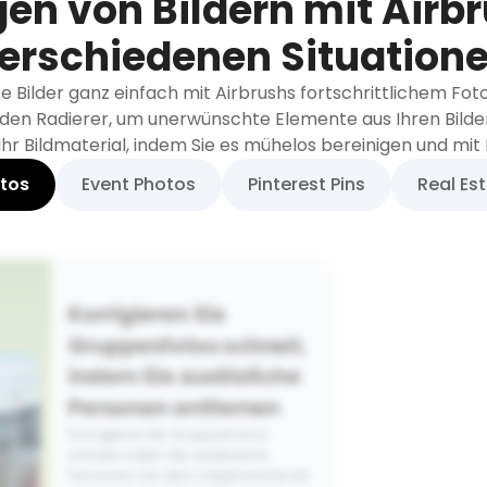
gen von Bildern mit Airbr
erschiedenen Situation
re Bilder ganz einfach mit Airbrushs fortschrittlichem Fo
den Radierer, um unerwünschte Elemente aus Ihren Bilder
Ihr Bildmaterial, indem Sie es mühelos bereinigen und mit 
tos
Event Photos
Pinterest Pins
Real Es
Korrigieren Sie
Gruppenfotos schnell,
indem Sie zusätzliche
Personen entfernen
Korrigieren Sie Gruppenfotos
schnell, indem Sie zusätzliche
Personen mit dem Objektentferner