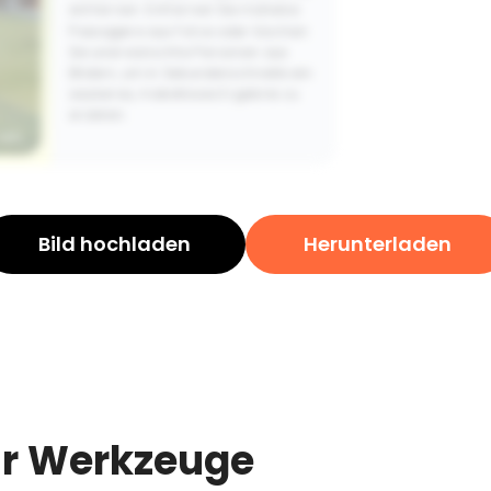
entfernen. Entfernen Sie mühelos
Passagiere aus Fotos oder löschen
Sie unerwünschte Personen aus
Bildern, um in Sekundenschnelle ein
sauberes, makelloses Ergebnis zu
erzielen.
Bild hochladen
Herunterladen
hr Werkzeuge