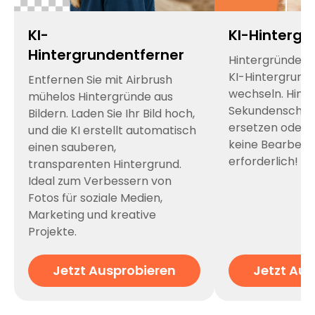
KI-
KI-Hintergr
Hintergrundentferner
Hintergründe g
KI-Hintergrund
Entfernen Sie mit Airbrush
wechseln. Hinte
mühelos Hintergründe aus
Sekundenschnel
Bildern. Laden Sie Ihr Bild hoch,
ersetzen oder 
und die KI erstellt automatisch
keine Bearbeit
einen sauberen,
erforderlich!
transparenten Hintergrund.
Ideal zum Verbessern von
Fotos für soziale Medien,
Marketing und kreative
Projekte.
Jetzt Ausprobieren
Jetzt Aus