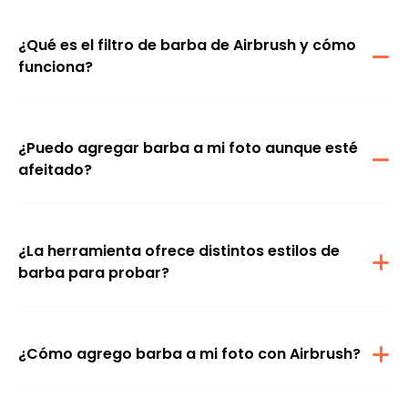
¿Qué es el filtro de barba de Airbrush y cómo
funciona?
Airbrush es un editor de fotos de barba que usa IA para crear una
barba virtual realista en tu rostro. Solo sube una foto, elige un estilo
y la herramienta genera una barba natural que se adapta a tus
rasgos.
¿Puedo agregar barba a mi foto aunque esté
afeitado?
Sí. Puedes agregar fácilmente una barba a una foto sin barba
online. Airbrush coloca la barba de forma natural y la integra con
tu rostro para que parezca real.
¿La herramienta ofrece distintos estilos de
barba para probar?
Claro. Airbrush te permite probar diferentes estilos, desde barba
ligera hasta looks más poblados, para que compares opciones y
elijas el estilo que más te guste.
¿Cómo agrego barba a mi foto con Airbrush?
Sube tu imagen, selecciona el estilo de barba que quieras y el
editor agregará la barba automáticamente. Cuando estés
conforme con el resultado, descárgalo.