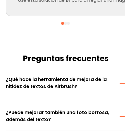
Usé esta solución de IA para arreglar una imagen 
Preguntas frecuentes
¿Qué hace la herramienta de mejora de la
nitidez de textos de Airbrush?
Es una herramienta inteligente que mejora la claridad de las
palabras en fotos y capturas de pantalla, haciendo que el texto
desvanecido o poco claro se vea más nítido y fácil de leer.
¿Puede mejorar también una foto borrosa,
además del texto?
Sí. Si tu imagen está borrosa en general, la herramienta puede
mejorar la calidad de la imagen, priorizando la claridad del texto