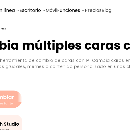
n línea
Escritorio
Móvil
Funciones
Precios
Blog
aras
ia múltiples caras c
a herramienta de cambio de caras con IA. Cambia caras en f
os grupales, memes o contenido personalizado en unos cl
mbiar
restante
h Studio