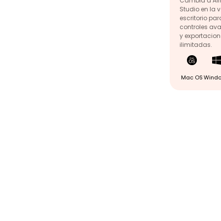
Cambia a Air
Studio en la 
escritorio pa
controles av
y exportacio
ilimitadas.
Mac OS
Wind