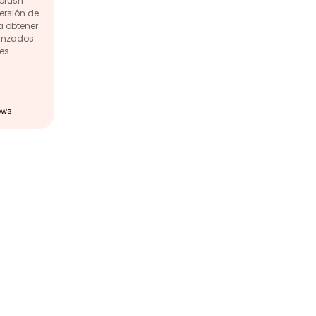
brush
versión de
ra obtener
anzados
nes
ows