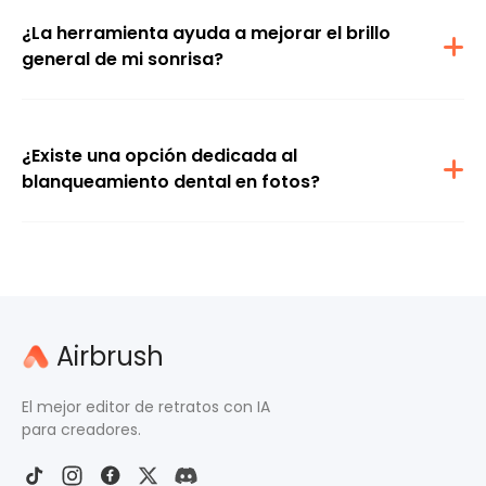
¿La herramienta ayuda a mejorar el brillo
general de mi sonrisa?
Sí. El ajuste de blanqueamiento dental de Airbrush mejora la
luminosidad, dándole a tus dientes un brillo sutil sin que se vea
artificial.
¿Existe una opción dedicada al
blanqueamiento dental en fotos?
Sí. La herramienta incluye un editor específico y gratuito para
blanquear dientes en fotos, enfocado en mejorar tu sonrisa en
retratos.
Airbrush
El mejor editor de retratos con IA
para creadores.