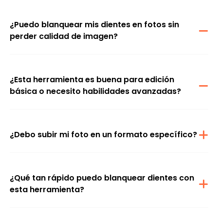
¿Puedo blanquear mis dientes en fotos sin
perder calidad de imagen?
Sí. La herramienta usa ajustes inteligentes que blanquean tus
dientes mientras mantienen tu sonrisa clara y natural, de manera
que la foto sigue viéndose en alta resolución.
¿Esta herramienta es buena para edición
básica o necesito habilidades avanzadas?
No necesitas habilidades avanzadas. La herramienta realiza la
mayor parte del proceso automáticamente y mantiene todo
sencillo para principiantes.
¿Debo subir mi foto en un formato específico?
Puedes subir tu foto en formatos comunes como jpg o png. La
herramienta la procesará al instante y conservará la calidad
original.
¿Qué tan rápido puedo blanquear dientes con
esta herramienta?
Airbrush, como app gratuita de blanqueamiento dental, funciona
con un solo toque, lo que la hace rápida y conveniente para
retoques de retrato.