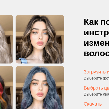
Как п
инст
измен
воло
Загрузить 
Выберите фото
Выбрать ц
Выберите люб
Скачать