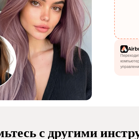
Airb
Переходит
компьютер
управлени
ьтесь с другими инст