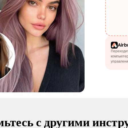
Airb
Переходит
компьютер
управлени
ьтесь с другими инст