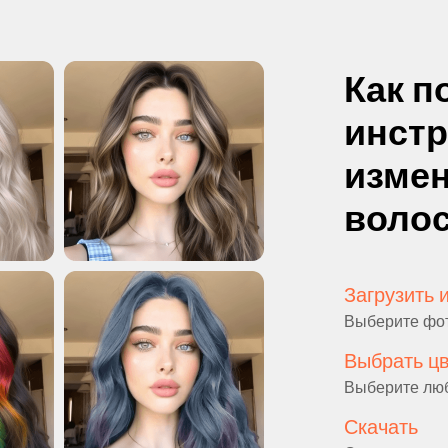
Как п
инст
измен
воло
Загрузить 
Выберите фото
Выбрать ц
Выберите люб
Скачать