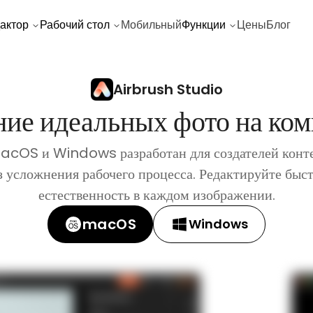
актор
Рабочий стол
Мобильный
Функции
Цены
Блог
Airbrush Studio
ие идеальных фото на ко
acOS и Windows разработан для создателей конт
 усложнения рабочего процесса. Редактируйте быст
естественность в каждом изображении.
macOS
Windows