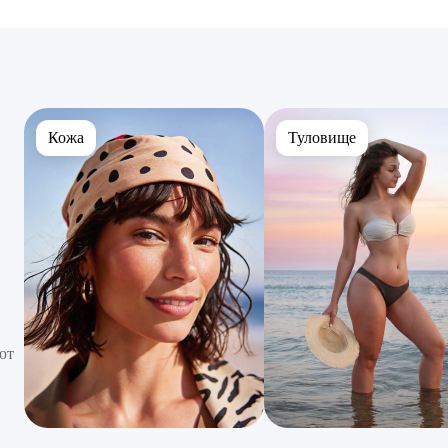
Кожа
Туловище
ют