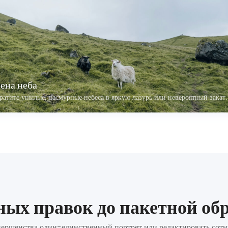
ена неба
ратите унылые, пасмурные небеса в яркую лазурь или невероятный закат.
ных правок до пакетной об
вершенства один-единственный портрет или редактировать сотни