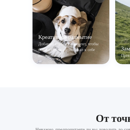
Креативное размытие
Добавьте глубину и акцент, чтобы
Зам
объект снимка привлекал к себе
внимание.
Прев
От точ
Неважно, предпочитаете ли вы доводить до со