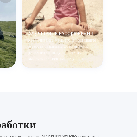
Улучшение изображений
Увеличивайте масштаб и повышайте
резкость размытых фото низкого
разрешения, получая четкие,
высококачественные результаты.
работки
 снимков за раз — Airbrush Studio сочетает в