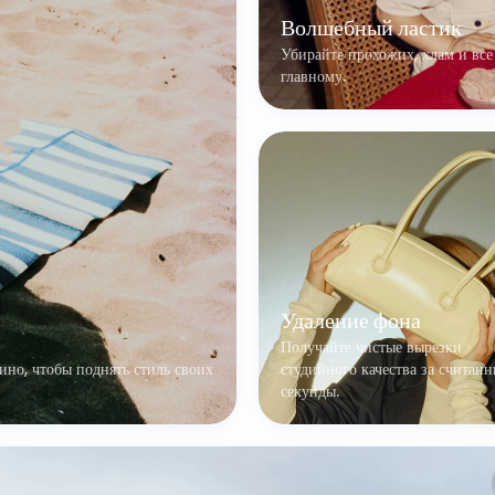
Волшебный ластик
Убирайте прохожих, хлам и все
главному.
Удаление фона
Получайте чистые вырезки
ино, чтобы поднять стиль своих
студийного качества за считан
секунды.