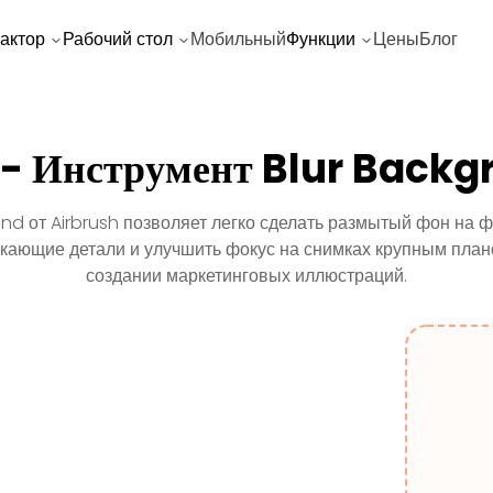
актор
Рабочий стол
Мобильный
Функции
Цены
Блог
 - Инструмент Blur Backg
nd от Airbrush позволяет легко сделать размытый фон на ф
екающие детали и улучшить фокус на снимках крупным план
создании маркетинговых иллюстраций.