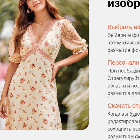
изоб
Выбрать и
Выберите фот
автоматическ
размытие фон
Персонали
При необходи
Отрегулируйт
области и по
размытия для
Скачать о
Когда вы буд
редактировани
сохранить и
размытием ф