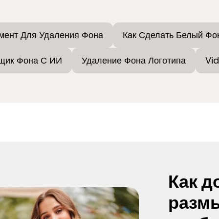
мент Для Удаления Фона
Как Сделать Белый Фо
щик Фона С ИИ
Удаление Фона Логотипа
Vi
Как д
размы