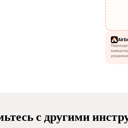
Airb
Переходит
компьютер
управлени
ьтесь с другими инст