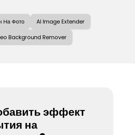
н На Фото
AI Image Extender
deo Background Remover
обавить эффект
тия на