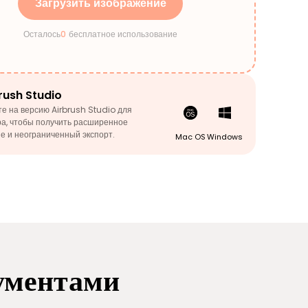
Загрузить изображение
Осталось
0
бесплатное использование
rush Studio
е на версию Airbrush Studio для
а, чтобы получить расширенное
е и неограниченный экспорт.
Mac OS
Windows
рументами