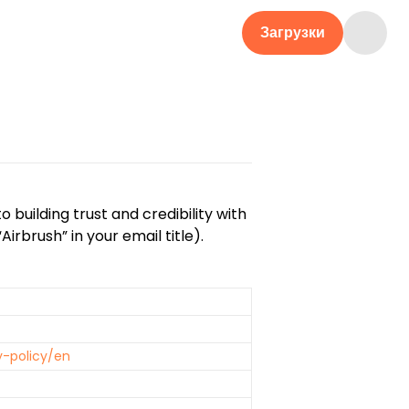
Загрузки
building trust and credibility with
irbrush” in your email title).
y-policy/en