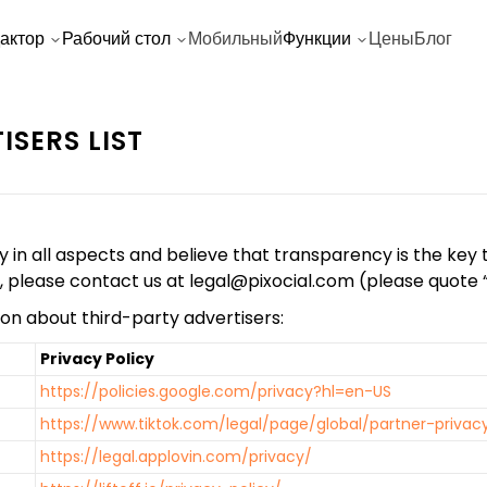
актор
Рабочий стол
Мобильный
Функции
Цены
Блог
ISERS LIST
 all aspects and believe that transparency is the key to 
s, please contact us at
legal@pixocial.com
(please quote “A
on about third-party advertisers:
Privacy Policy
https://policies.google.com/privacy?hl=en-US
https://www.tiktok.com/legal/page/global/partner-privac
https://legal.applovin.com/privacy/