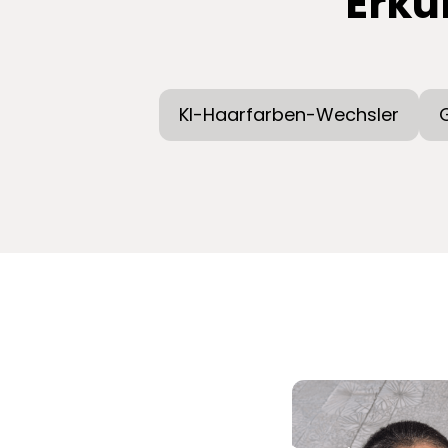
Erku
KI-Haarfarben-Wechsler
G