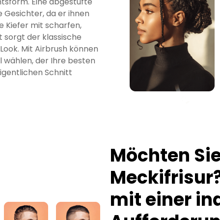
chtsform. Eine abgestufte
e Gesichter, da er ihnen
e Kiefer mit scharfen,
 sorgt der klassische
Look. Mit Airbrush können
il wählen, der Ihre besten
igentlichen Schnitt
Möchten Sie
Meckifrisur
mit einer in