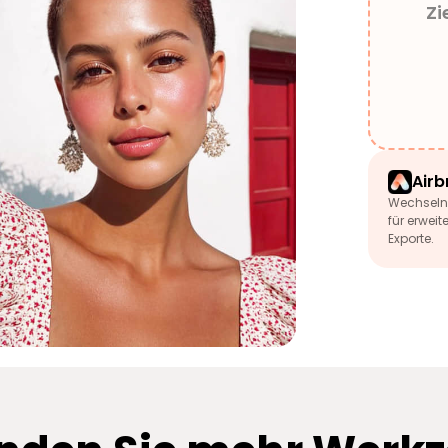
Zi
Airb
Wechseln 
für erwei
Exporte.