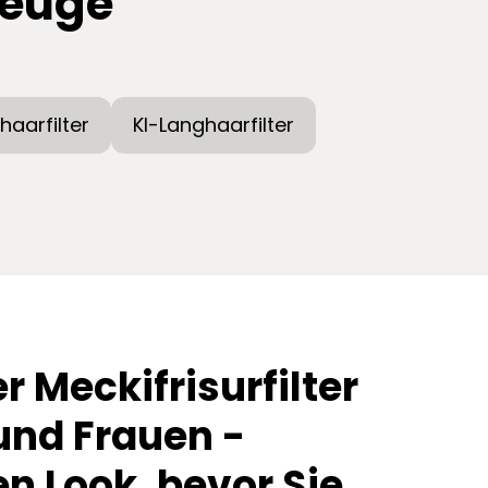
zeuge
haarfilter
KI-Langhaarfilter
r Meckifrisurfilter
und Frauen -
n Look, bevor Sie