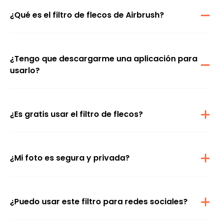
¿Qué es el filtro de flecos de Airbrush?
El filtro de flecos de Airbrush es una herramienta con IA que te
permite ver cómo te quedarían distintos estilos de fleco antes de
cortarte el cabello de verdad. Solo sube una foto y haz una vista
previa del estilo.
¿Tengo que descargarme una aplicación para
usarlo?
¡No! El filtro de flecos de Airbrush funciona directamente en tu
navegador, tanto en computadora como en celular, así que
puedes probarlo cuando quieras y donde quieras.
¿Es gratis usar el filtro de flecos?
Sí, puedes probarlo gratis en línea. Algunas funciones avanzadas
pueden requerir una suscripción, pero la prueba básica está
disponible para todos.
¿Mi foto es segura y privada?
Totalmente. Tus imágenes no se almacenan ni se usan con
ningún otro fin. Todo se procesa de forma segura y en tiempo real.
¿Puedo usar este filtro para redes sociales?
¡Por supuesto! Mucha gente usa los resultados del filtro para
Instagram, TikTok o sus fotos de perfil. Es una forma divertida y