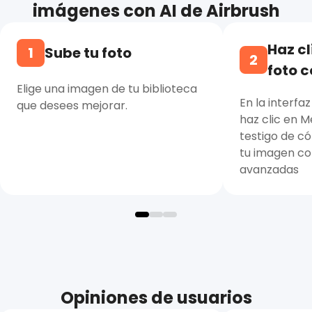
imágenes con AI de Airbrush
Haz cl
1
Sube tu foto
2
foto c
Elige una imagen de tu biblioteca
En la interfaz
que desees mejorar.
haz clic en M
testigo de c
tu imagen co
avanzadas
Opiniones de usuarios