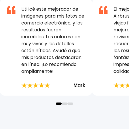
Utilicé este mejorador de
El mej
imágenes para mis fotos de
Airbru
comercio electrónico, y los
viejas 
resultados fueron
mejora
increíbles. Los colores son
revivi
muy vivos y los detalles
recuerd
están nítidos. Ayudó a que
los re
mis productos destacaran
fantás
en línea. ¡Lo recomiendo
impres
ampliamente!
calidad
- Mark