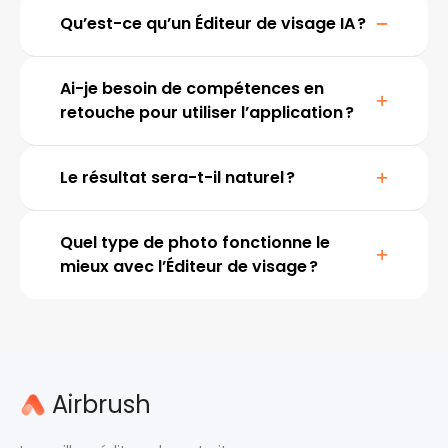
Qu’est-ce qu’un Éditeur de visage IA ?
Un éditeur de visage IA est un outil qui utilise
l’intelligence artificielle pour améliorer
Ai-je besoin de compétences en
automatiquement les traits du visage — en lissant la
retouche pour utiliser l’application ?
peau, supprimant les imperfections, affinant le visage
ou appliquant un maquillage numérique.
Le résultat sera-t-il naturel ?
Quel type de photo fonctionne le
mieux avec l’Éditeur de visage ?
Airbrush