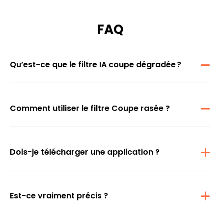
FAQ
Qu’est-ce que le filtre IA coupe dégradée ?
Le filtre IA coupe dégradée est un outil virtuel d’essai de coiffure qui
utilise une intelligence artificielle avancée pour vous montrer, de
façon instantanée et réaliste, à quoi vous ressembleriez avec une
coupe rasée.
Comment utiliser le filtre Coupe rasée ?
Il vous suffit de téléverser une photo nette de vous, et notre IA
générera une version de votre image avec une coupe rasée. Vous
pouvez également saisir une commande personnalisée pour
adapter le style à votre goût.
Dois-je télécharger une application ?
Aucun téléchargement n'est nécessaire. Le filtre coupe dégradée
fonctionne directement dans votre navigateur — sur ordinateur ou
mobile — pour un essai rapide et facile.
Est-ce vraiment précis ?
Oui, notre IA est entraînée à analyser la forme de votre visage et
votre ligne de cheveux pour appliquer l’effet coupe rasée le plus