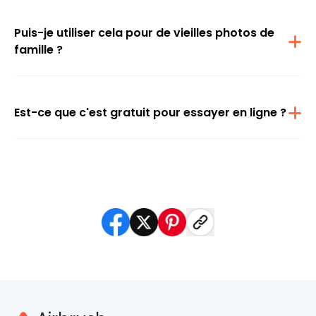
photo anciens, afin que vous obteniez à chaque fois des images
plus nettes et plus précises.
Puis-je utiliser cela pour de vieilles photos de
famille ?
Tout à fait. De nombreux utilisateurs apprécient particulièrement
de restaurer d'anciennes photos dont le temps ou la technologie
ont altéré la netteté ou la résolution. Cet outil permet de retrouver la
clarté des images tout en conservant leur aspect naturel.
Est-ce que c'est gratuit pour essayer en ligne ?
Oui, vous pouvez rendre vos photos plus nettes et les améliorer
gratuitement en ligne. L'outil fonctionne directement dans votre
navigateur, vous n'avez donc rien à télécharger ni à installer.