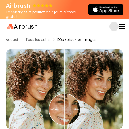
Airbrush
Téléchargez et profitez de 7 jours d'essai
gratuits
Airbrush
Accueil
Tous les outils
Dépixelisez les Images