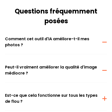
Questions fréquemment
posées
Comment cet outil d'IA améliore-t-il mes
photos ?
Notre outil d'IA analyse vos images et restaure les détails
manquants, en supprimant la pixellisation et en accentuant les
contours afin que vos photos retrouvent un aspect naturel et
professionnel.
Peut-il vraiment améliorer la qualité d'image
médiocre ?
Oui ! Même si votre photo était floue ou pixelisée au départ, l'outil
améliore la qualité de l'image en comblant les détails manquants
et en créant un résultat plus net et plus soigné.
Est-ce que cela fonctionne sur tous les types
de flou ?
Cet outil est conçu pour corriger différents types de flou, qu'il soit
dû au mouvement, à une faible résolution ou à des appareils