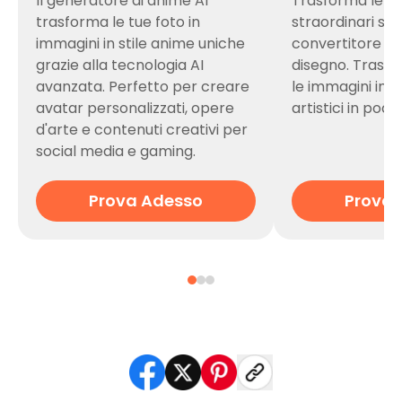
Il generatore di anime AI
Trasforma le tu
trasforma le tue foto in
straordinari schi
immagini in stile anime uniche
convertitore da
grazie alla tecnologia AI
disegno. Trasf
avanzata. Perfetto per creare
le immagini in d
avatar personalizzati, opere
artistici in pochi
d'arte e contenuti creativi per
social media e gaming.
Prova Adesso
Prova 