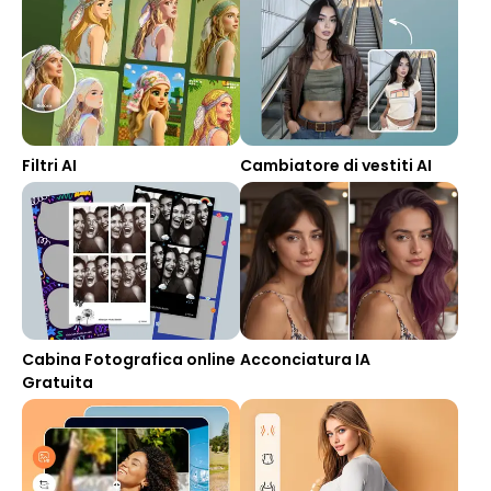
Filtri AI
Cambiatore di vestiti AI
Cabina Fotografica online
Acconciatura IA
Gratuita