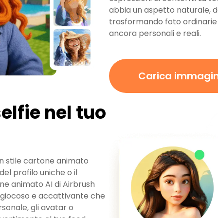
abbia un aspetto naturale, d
trasformando foto ordinarie
ancora personali e reali.
Carica immagi
elfie nel tuo
in stile cartone animato
del profilo uniche o il
tone animato AI di Airbrush
e giocoso e accattivante che
rsonale, gli avatar o