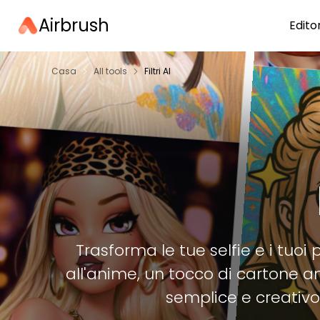
Airbrush
Edito
Casa
All tools
Filtri AI
Trasforma le tue selfie e i tuoi p
all'anime, un tocco di cartone 
semplice e creativo