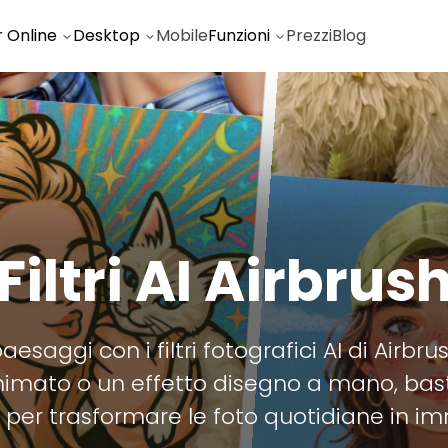
r Online
Desktop
Mobile
Funzioni
Prezzi
Blog
Filtri AI Airbrus
aesaggi con i filtri fotografici AI di Airbr
animato o un effetto disegno a mano, bas
 per trasformare le foto quotidiane in im