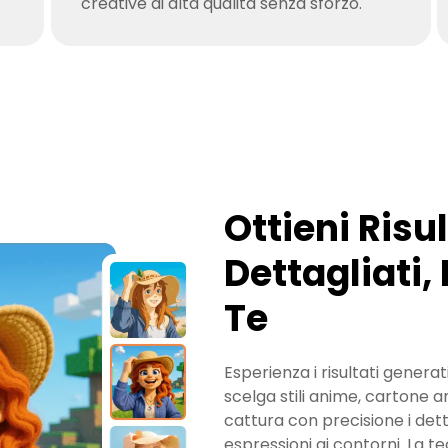
creative di alta qualità senza sforzo.
Ottieni Risu
Dettagliati,
Te
Esperienza i risultati generati 
scelga stili anime, cartone 
cattura con precisione i dettag
espressioni ai contorni. La t