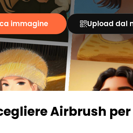
ica immagine
Upload dal 
egliere Airbrush per i 