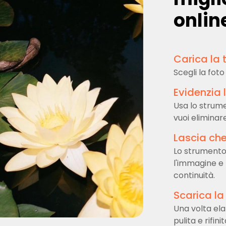
onlin
Carica la
Scegli la fot
Evidenzia 
Usa lo strum
vuoi eliminar
Lascia che 
Lo strument
l'immagine e 
continuità.
Scarica la
Una volta ela
pulita e rifinit