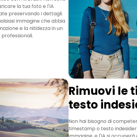
care la tua foto e l'IA
te preservando i dettagli.
 qualsiasi immagine che abbia
inazione e la nitidezza in un
 professionali.
Rimuovi le 
testo indes
Non hai bisogno di competen
timestamp o testo indesidera
immagine, e l'IA si occuperà 