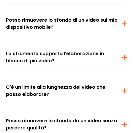
video, ma il processo è in genere rapido ed efficiente.
Posso rimuovere lo sfondo di un video sul mio
dispositivo mobile?
Sì, il rimuovi sfondo video di Airbrush è disponibile sia per browser
mobili che web.
Lo strumento supporta l'elaborazione in
blocco di più video?
Al momento, il rimuovi sfondo video elabora un video alla volta.
C'è un limite alla lunghezza del video che
posso elaborare?
Sì, la lunghezza del video è di 10 minuti e non deve superare i 200
MB.
Posso rimuovere lo sfondo da un video senza
perdere qualità?