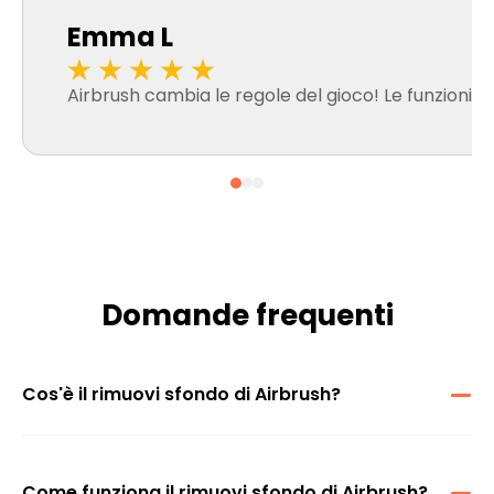
Emma L
Airbrush cambia le regole del gioco! Le funzioni AI 
Domande frequenti
Cos'è il rimuovi sfondo di Airbrush?
Il rimuovi sfondo online di Airbrush è uno strumento che ti permette
di rimuovere o sostituire facilmente gli sfondi nei tuoi video grazie
alla tecnologia AI.
Come funziona il rimuovi sfondo di Airbrush?