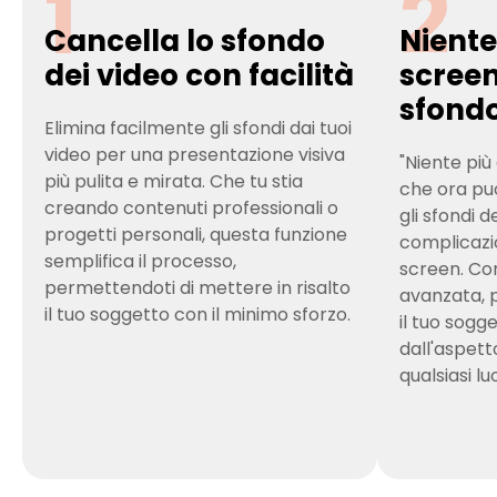
1
2
Cancella lo sfondo
Niente
dei video con facilità
screen
sfondo
Elimina facilmente gli sfondi dai tuoi
video per una presentazione visiva
"Niente più
più pulita e mirata. Che tu stia
che ora pu
creando contenuti professionali o
gli sfondi d
progetti personali, questa funzione
complicazio
semplifica il processo,
screen. Con
permettendoti di mettere in risalto
avanzata, 
il tuo soggetto con il minimo sforzo.
il tuo sogg
dall'aspett
qualsiasi lu