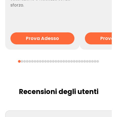
sforzo.
Prova Adesso
Prova 
Recensioni degli utenti