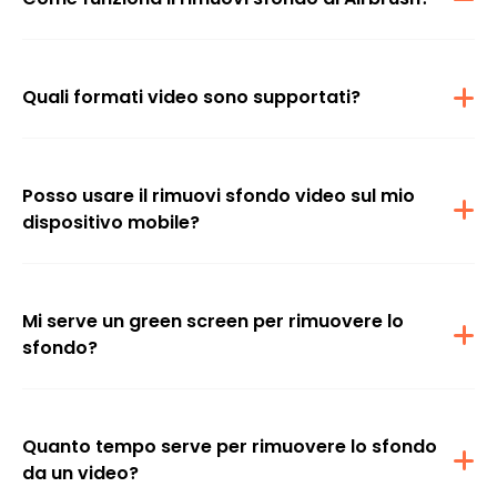
Lo strumento usa un'AI avanzata per rilevare lo sfondo nel tuo
video e rimuoverlo o sostituirlo in modo impeccabile con uno
sfondo diverso.
Quali formati video sono supportati?
Il rimuovi sfondo video di Airbrush supporta i formati video più
diffusi come MP4, M4V e Mov.
Posso usare il rimuovi sfondo video sul mio
dispositivo mobile?
Sì, il rimuovi sfondo video di Airbrush è disponibile sia su
piattaforme mobili che desktop.
Mi serve un green screen per rimuovere lo
sfondo?
No, Airbrush usa l'AI per rimuovere lo sfondo dal tuo video senza
bisogno di un green screen.
Quanto tempo serve per rimuovere lo sfondo
da un video?
Il tempo varia a seconda della lunghezza e della risoluzione del