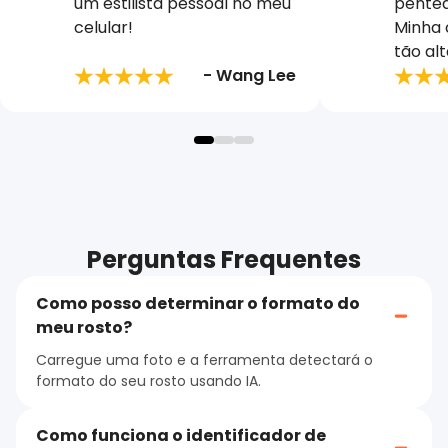
um estilista pessoal no meu
pente
celular!
Minha 
tão al
- Wang Lee
Perguntas Frequentes
Como posso determinar o formato do
meu rosto?
Carregue uma foto e a ferramenta detectará o
formato do seu rosto usando IA.
Como funciona o identificador de