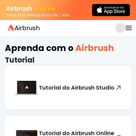
Airbrush
Baixe para teste gratuito de 7 dias
Airbrush
APR 22, 2026
Como tirar reflexo de luz da foto: Guia
completo para celular, PC e online
Aprenda com o
Airbrush
Tutorial
Tutorial do Airbrush Studio
Tutorial do Airbrush Online