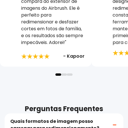
compara ao extensor de
design
imagens do Airbrush. Ele é
redime
perfeito para
consta
redimensionar e desfazer
ferrame
cortes em fotos de família,
manten
e os resultados são sempre
primeir
impecáveis. Adorei!"
para cr
- Kapoor
Perguntas Frequentes
Quais formatos de imagem posso