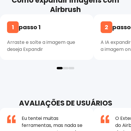
Como expandir imagens com
Airbrush
1
passo 1
2
passo
Arraste e solte a imagem que
A IA expand
deseja Expandir
a imagem onl
AVALIAÇÕES DE USUÁRIOS
Eu tentei muitas
O Exte
ferramentas, mas nada se
do Air