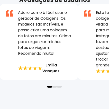
Adoro como é fácil usar o
Esta f
gerador de Colagens! Os
colag
modelos são incríveis, e
virada 
posso criar uma colagem
para m
de fotos em minutos. Ótimo
Instag
para organizar minhas
fazem
fotos de viagem.
destac
Recomendo muito!
ajusta
trocar
- Emilia
grand
Vasquez