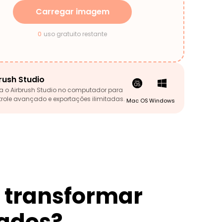
Carregar imagem
0
uso gratuito restante
rush Studio
a o Airbrush Studio no computador para
trole avançado e exportações ilimitadas.
Mac OS
Windows
a transformar
ados?