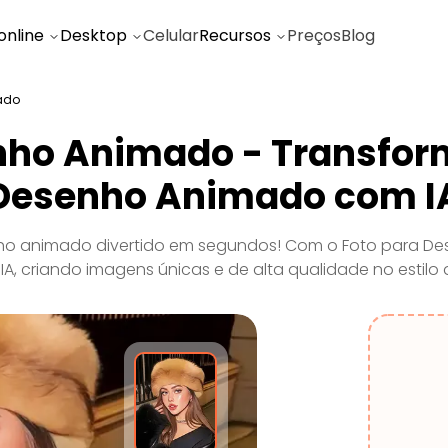
online
Desktop
Celular
Recursos
Preços
Blog
ado
nho Animado - Transfo
Desenho Animado com I
 animado divertido em segundos! Com o Foto para Des
A, criando imagens únicas e de alta qualidade no estil