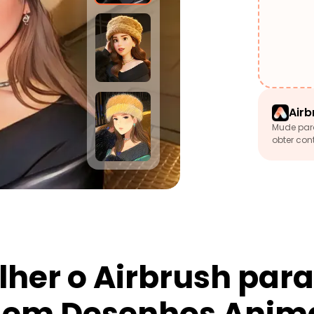
Airb
Mude par
obter con
lher o Airbrush par
s em Desenhos Anim