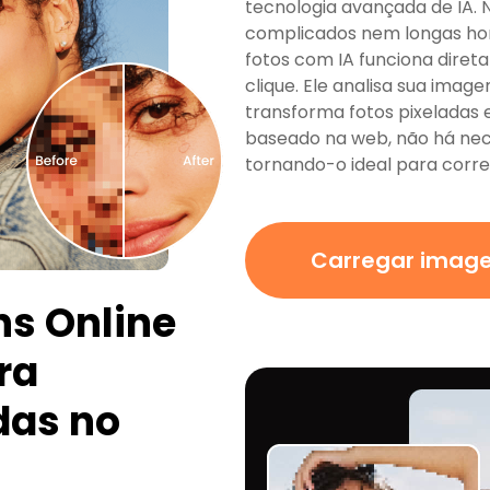
tecnologia avançada de IA. 
complicados nem longas hor
fotos com IA funciona dire
clique. Ele analisa sua imag
transforma fotos pixeladas e
baseado na web, não há nece
tornando-o ideal para corre
Carregar imag
ns Online
ra
das no