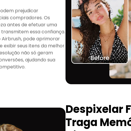
podem prejudicar
ciais compradores. Os
eza antes de efetuar uma
 transmitem essa confiança.
o Airbrush, pode aprimorar
e exibir seus itens da melhor
 resolução não só geram
nversões, ajudando sua
mpetitivo.
Despixelar 
Traga Memór