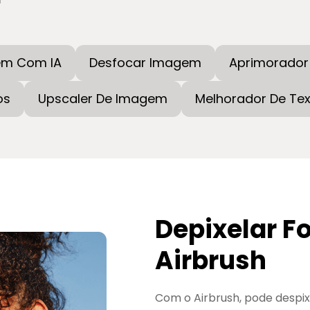
em Com IA
Desfocar Imagem
Aprimorador
os
Upscaler De Imagem
Melhorador De Tex
Depixelar F
Airbrush
Com o Airbrush, pode despix