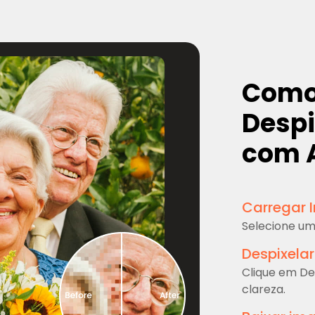
Como
Desp
com 
Carregar
Selecione um
Despixela
Clique em De
clareza.