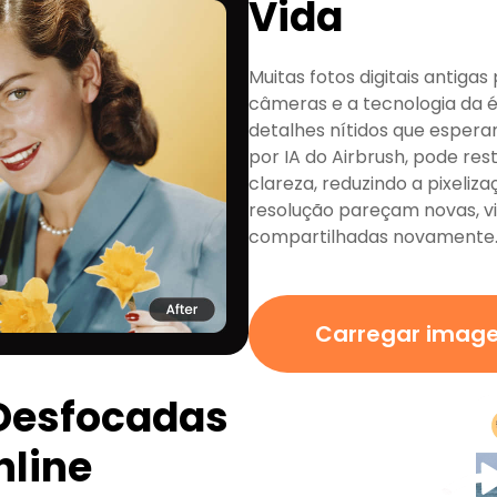
Vida
Muitas fotos digitais antig
câmeras e a tecnologia da 
detalhes nítidos que esper
por IA do Airbrush, pode re
clareza, reduzindo a pixeliz
resolução pareçam novas, v
compartilhadas novamente
Carregar imag
 Desfocadas
nline