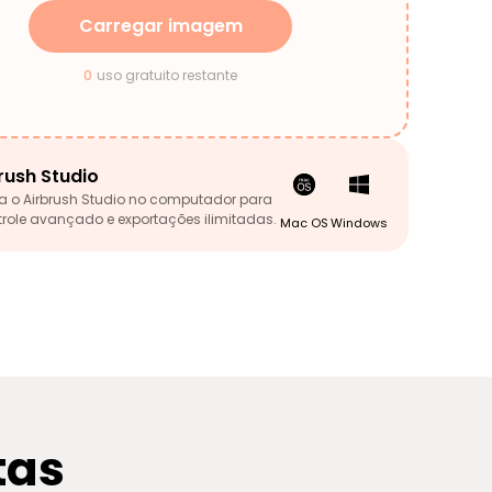
Carregar imagem
0
uso gratuito restante
rush Studio
a o Airbrush Studio no computador para
trole avançado e exportações ilimitadas.
Mac OS
Windows
tas