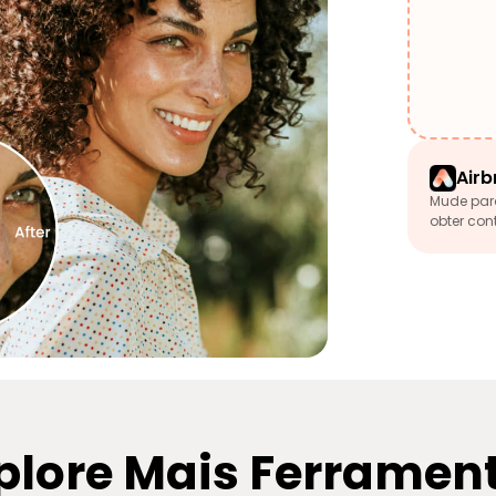
Airb
Mude par
obter con
plore Mais Ferramen