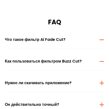
FAQ
Что такое фильтр AI Fade Cut?
Фильтр AI Fade Cut — это инструмент для виртуальной примерки
прически, использующий передовой ИИ, чтобы продемонстрировать,
как вы будете выглядеть с прической ежик — мгновенно и реалистично.
Как пользоваться фильтром Buzz Cut?
Просто загрузите свое четкое фото, и наша нейросеть сгенерирует
ваше изображение со стрижкой под ежик. Также можно написать
запрос, чтобы персонализировать стиль
Нужно ли скачивать приложение?
Нет, ничего скачивать не нужно. Фильтр Fade Cut работает
непосредственно в браузере компьютера или мобильного устройства,
ускоряя и упрощая его применение.
Он действительно точный?