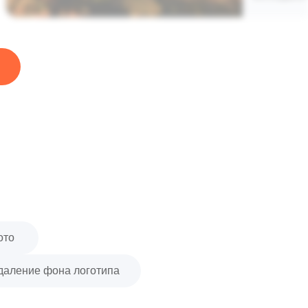
ото
даление фона логотипа