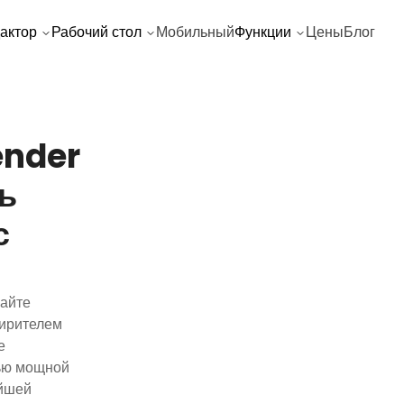
актор
Рабочий стол
Мобильный
Функции
Цены
Блог
ender
ь
с
вайте
ширителем
е
щью мощной
айшей