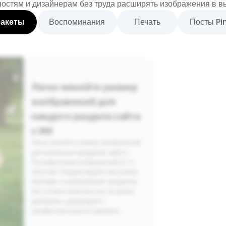
остям и дизайнерам без труда расширять изображения в в
акеты
Воспоминания
Печать
Посты Pi
Легко меняйте размер
изображений для
каждого раздела сайта
с ИИ
Легко меняйте размер изображений
для различных разделов сайта с
Расширителем изображений AI от
Airbrush. Корректируйте заголовки,
баннеры и изображения продуктов
без потери качества, раз за разом
добиваясь однородного
профессионального дизайна.