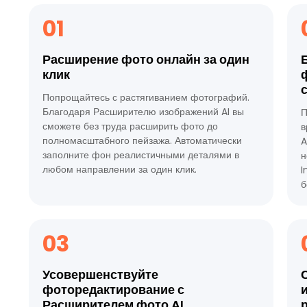
01
Расширение фото онлайн за один
клик
Попрощайтесь с растягиванием фотографий.
Благодаря Расширителю изображений AI вы
П
сможете без труда расширить фото до
в
полномасштабного пейзажа. Автоматически
A
заполните фон реалистичными деталями в
н
любом направлении за один клик.
I
б
03
Усовершенствуйте
фоторедактирование с
Расширителем фото AI