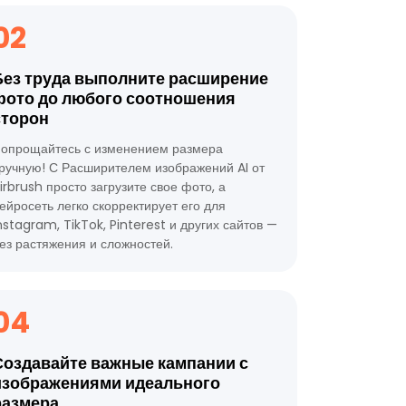
02
Без труда выполните расширение
фото до любого соотношения
сторон
опрощайтесь с изменением размера
ручную! С Расширителем изображений AI от
irbrush просто загрузите свое фото, а
ейросеть легко скорректирует его для
nstagram, TikTok, Pinterest и других сайтов —
ез растяжения и сложностей.
04
Создавайте важные кампании с
изображениями идеального
размера