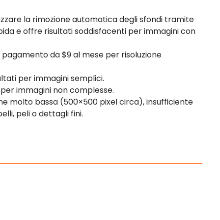
izzare la rimozione automatica degli sfondi tramite
ida e offre risultati soddisfacenti per immagini con
i a pagamento da $9 al mese per risoluzione
ultati per immagini semplici.
da per immagini non complesse.
ione molto bassa (500×500 pixel circa), insufficiente
li, peli o dettagli fini.