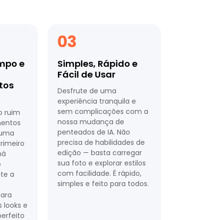
03
mpo e
Simples, Rápido e
Fácil de Usar
tos
Desfrute de uma
experiência tranquila e
sem complicações com a
o ruim
nossa mudança de
mentos
penteados de IA. Não
 uma
precisa de habilidades de
rimeiro
edição — basta carregar
há
sua foto e explorar estilos
o
com facilidade. É rápido,
nte a
simples e feito para todos.
e
para
s looks e
perfeito