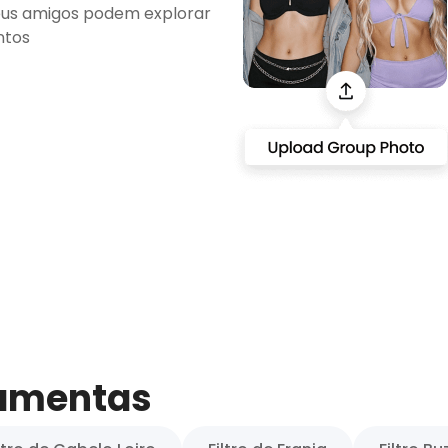
eus amigos podem explorar
untos
ramentas