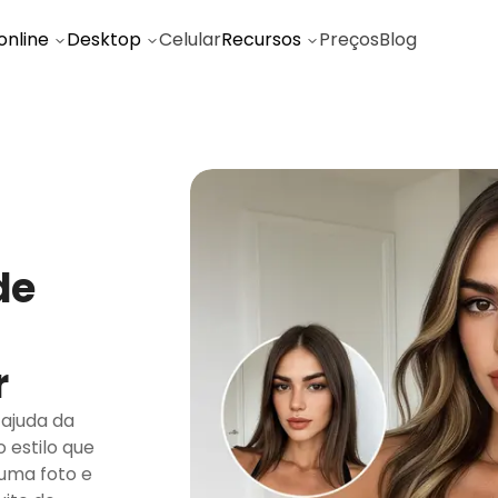
online
Desktop
Celular
Recursos
Preços
Blog
de
r
ajuda da
 estilo que
uma foto e