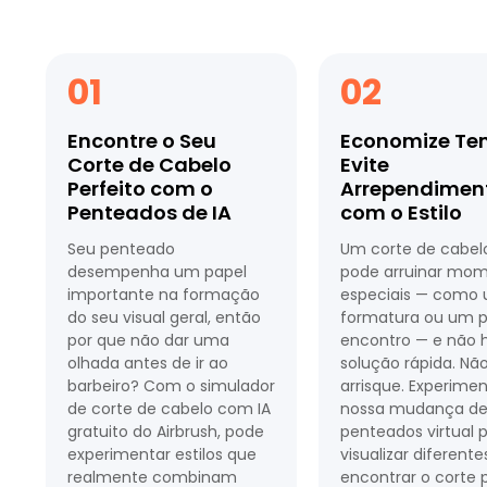
01
02
Encontre o Seu
Economize Te
Corte de Cabelo
Evite
Perfeito com o
Arrependimen
Penteados de IA
com o Estilo
Seu penteado
Um corte de cabel
desempenha um papel
pode arruinar mo
importante na formação
especiais — como
do seu visual geral, então
formatura ou um p
por que não dar uma
encontro — e não 
olhada antes de ir ao
solução rápida. Nã
barbeiro? Com ​​o simulador
arrisque. Experime
de corte de cabelo com IA
nossa mudança d
gratuito do Airbrush, pode
penteados virtual 
experimentar estilos que
visualizar diferente
realmente combinam
encontrar o corte 