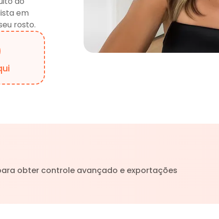
ito do
lista em
eu rosto.
qui
para obter controle avançado e exportações