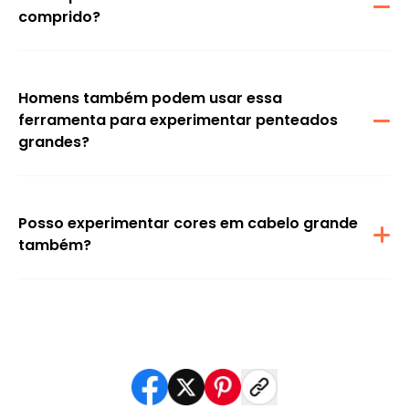
comprido?
Pode usar nosso filtro de cabelo grande com tecnologia de IA
para ver como ficaria com cabelo comprido em segundos. É
uma maneira realista e divertida de explorar um novo penteado
antes de se comprometer.
Homens também podem usar essa
ferramenta para experimentar penteados
grandes?
Sim! Não importa se você sempre teve cabelo curto ou se quer
experimentar penteados grandes por diversão ou uma
transformação, a ferramenta foi criada para todos.
Posso experimentar cores em cabelo grande
também?
Sim, além de diferentes comprimentos e estilos, pode
experimentar cabelos grandes em loiro, castanho, ruivo ou até
mesmo tons de fantasia como azul ou rosa usando filtros de IA.