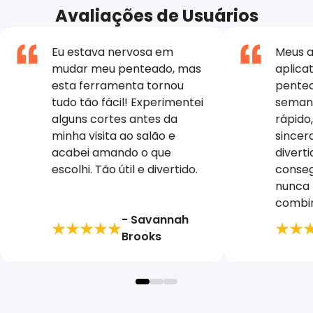
Avaliações de Usuários
Eu estava nervosa em
Meus a
mudar meu penteado, mas
aplica
esta ferramenta tornou
pentea
tudo tão fácil! Experimentei
semana
alguns cortes antes da
rápido,
minha visita ao salão e
sincer
acabei amando o que
divert
escolhi. Tão útil e divertido.
conseg
nunca 
combin
- Savannah
Brooks