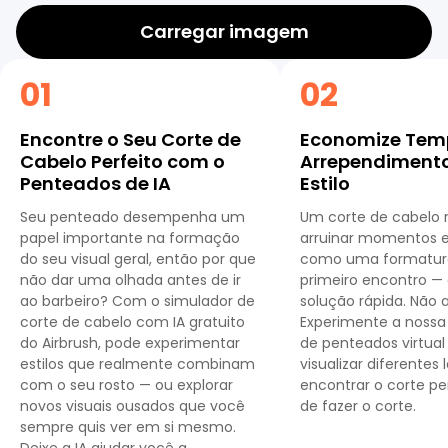
Carregar imagem
01
02
Encontre o Seu Corte de
Economize Temp
Cabelo Perfeito com o
Arrependiment
Penteados de IA
Estilo
Seu penteado desempenha um
Um corte de cabelo 
papel importante na formação
arruinar momentos e
do seu visual geral, então por que
como uma formatur
não dar uma olhada antes de ir
primeiro encontro —
ao barbeiro? Com ​​o simulador de
solução rápida. Não a
corte de cabelo com IA gratuito
Experimente a noss
do Airbrush, pode experimentar
de penteados virtual
estilos que realmente combinam
visualizar diferentes 
com o seu rosto — ou explorar
encontrar o corte pe
novos visuais ousados ​​que você
de fazer o corte.
sempre quis ver em si mesmo.
Deixe a IA ajudar você a