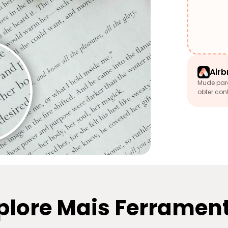
Airb
Mude par
obter con
plore Mais Ferramen