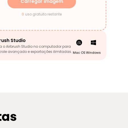
Carregar imagem
0
uso gratuito restante
rush Studio
a o Airbrush Studio no computador para
trole avançado e exportações ilimitadas.
Mac OS
Windows
tas