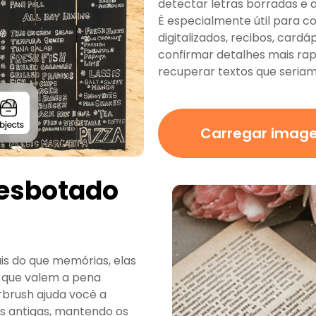
detectar letras borradas e as
É especialmente útil para co
digitalizados, recibos, card
confirmar detalhes mais rapi
recuperar textos que seriam 
Carregar imag
Desbotado
is do que memórias, elas
 que valem a pena
rbrush ajuda você a
s antigas, mantendo os