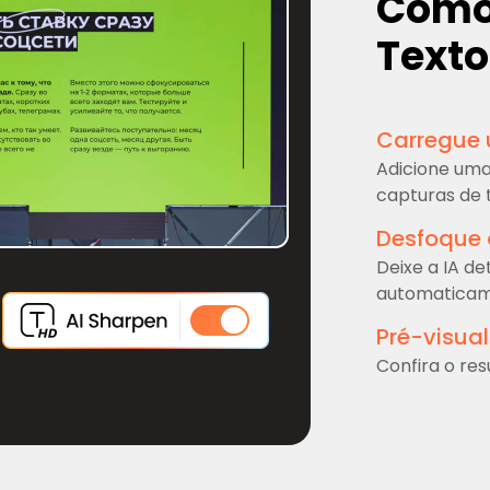
Como 
Texto
Carregue
Adicione uma 
capturas de t
Desfoque 
Deixe a IA d
automaticam
Pré-visual
Confira o re