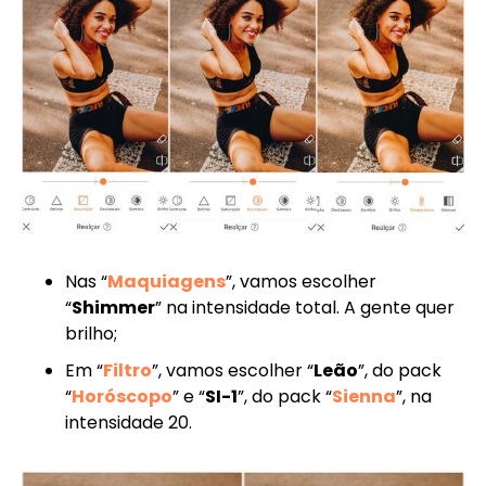
Nas “
Maquiagens
”, vamos escolher
“
Shimmer
” na intensidade total. A gente quer
brilho;
Em “
Filtro
”, vamos escolher “
Leão
”, do pack
“
Horóscopo
” e “
SI-1
”, do pack “
Sienna
”, na
intensidade 20.