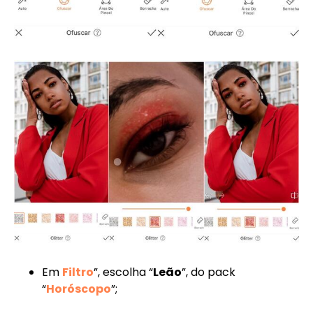
Em
Filtro
”, escolha “
Leão
”, do pack
“
Horóscopo
”;