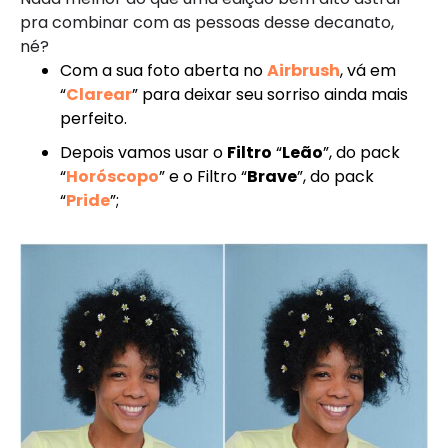
pra combinar com as pessoas desse decanato,
né?
Com a sua foto aberta no
Airbrush
, vá em
“
Clarear
” para deixar seu sorriso ainda mais
perfeito.
Depois vamos usar o
Filtro
“
Leão
”, do pack
“
Horóscopo
” e o Filtro “
Brave
”, do pack
“
Pride
”;