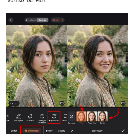
“Sorriso” ou “Feliz”.