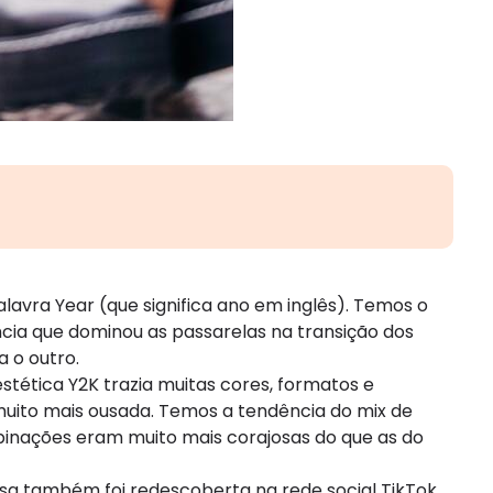
 palavra Year (que significa ano em inglês). Temos o
dência que dominou as passarelas na transição dos
a o outro.
estética Y2K trazia muitas cores, formatos e
 muito mais ousada. Temos a tendência do mix de
binações eram muito mais corajosas do que as do
ssa também foi redescoberta na rede social TikTok.