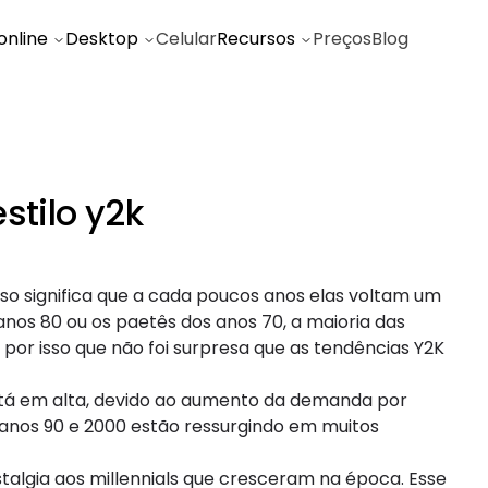
online
Desktop
Celular
Recursos
Preços
Blog
stilo y2k
sso significa que a cada poucos anos elas voltam um
anos 80 ou os paetês dos anos 70, a maioria das
 por isso que não foi surpresa que as tendências Y2K
stá em alta, devido ao aumento da demanda por
s anos 90 e 2000 estão ressurgindo em muitos
talgia aos millennials que cresceram na época. Esse