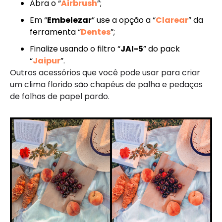
Abra o “
Airbrush
”;
Em “
Embelezar
” use a opção a “
Clarear
” da
ferramenta “
Dentes
”;
Finalize usando o filtro “
JAI-5
” do pack
“
Jaipur
”.
Outros acessórios que você pode usar para criar
um clima florido são chapéus de palha e pedaços
de folhas de papel pardo.