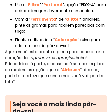
Use o “
Filtro
” “
Portland
”, opção “
PDX-4
” para
deixar a imagem levemente esmaecida;
Com a “
Ferramenta
” de “
Glitter
” amarelo,
pinte as gramas para ficarem parecidas com
trigo;
Finalize utilizando a “
Coloração
” ruiva para
criar um céu de pôr-do-sol.
Agora você está pronta e plena para conquistar o
coração dos
agroboys
ou
agrogirls
, haha!
Brincadeiras à parte, o conselho é sempre explorar
ao máximo as opções que o “
Airbrush
” oferece,
pode ter certeza que nunca mais você vai “perder
foto”.
Seja você o mais lindo pôr-
do-sol