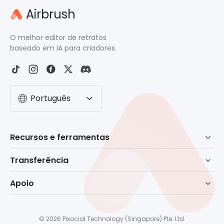
Airbrush
O melhor editor de retratos
baseado em IA para criadores.
Português
Recursos e ferramentas
Retoque baseado em IA
Transferência
Borracha
Baixar para Windows
Apoio
Remover fundo
Baixar para macOS
Centro de ajuda
Filtro Sem Barba
Baixar para celular
Contate-nos
Editor de Rosto
© 2026 Pixocial Technology (Singapore) Pte. Ltd.