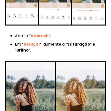
Abra o “
Airbrush
”;
Em “
Realçar
”, aumente a “
Saturação
” e
“
Brilho
”.