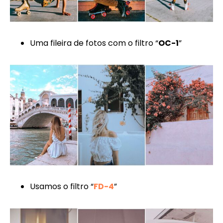
Uma fileira de fotos com o filtro “
OC-1
”
Usamos o filtro “
FD-4
”