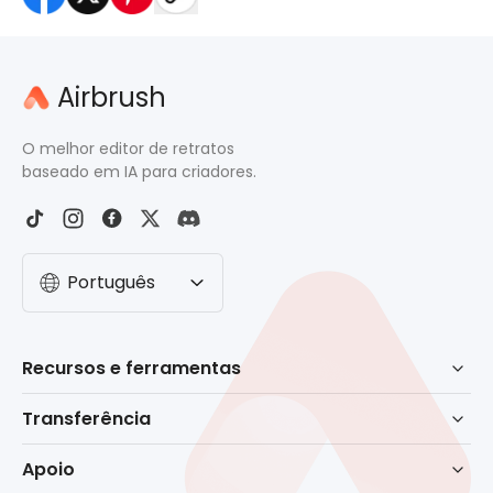
Airbrush
O melhor editor de retratos
baseado em IA para criadores.
Português
Recursos e ferramentas
Retoque baseado em IA
Transferência
Borracha
Baixar para Windows
Apoio
Remover fundo
Baixar para macOS