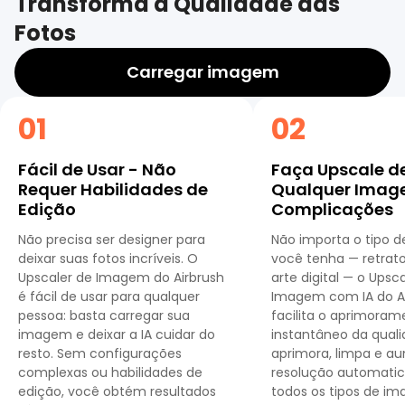
Transforma a Qualidade das
Fotos
Carregar imagem
01
02
Fácil de Usar - Não
Faça Upscale d
Requer Habilidades de
Qualquer Ima
Edição
Complicações
Não precisa ser designer para
Não importa o tipo d
deixar suas fotos incríveis. O
você tenha — retrato
Upscaler de Imagem do Airbrush
arte digital — o Upsc
é fácil de usar para qualquer
Imagem com IA do A
pessoa: basta carregar sua
facilita o aprimoram
imagem e deixar a IA cuidar do
instantâneo da quali
resto. Sem configurações
aprimora, limpa e a
complexas ou habilidades de
resolução automat
edição, você obtém resultados
todos os tipos de i