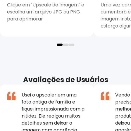
Clique em "Upscale de Imagem" e
Uma vez carr
escolha um arquivo JPG ou PNG
aumentará e
para aprimorar
imagem inst
esforço alg
Avaliações de Usuários
Usei o upscaler em uma
Vendo 
foto antiga de família e
precis
fiquei impressionada com a
melho
nitidez. Ele realçou muitos
produt
detalhes sem deixar a
deixou
imagem com aparência
aparên