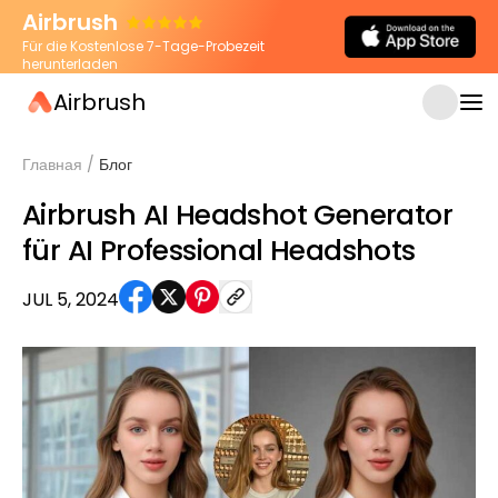
Airbrush
Für die Kostenlose 7-Tage-Probezeit
herunterladen
Airbrush
Главная
/
Блог
Airbrush AI Headshot Generator
für AI Professional Headshots
JUL 5, 2024