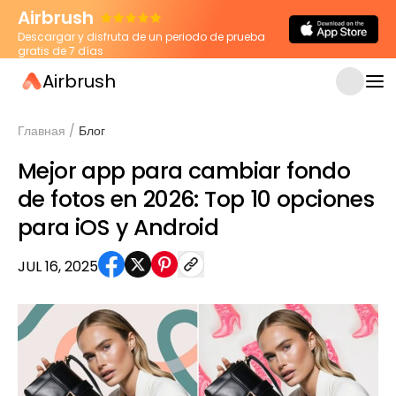
Airbrush
Descargar y disfruta de un periodo de prueba
gratis de 7 días
Airbrush
Главная
/
Блог
Mejor app para cambiar fondo
de fotos en 2026: Top 10 opciones
para iOS y Android
JUL 16, 2025