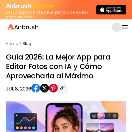
Airbrush
Descargar y disfruta de un periodo de prueba
gratis de 7 días
Airbrush
Home
/
Blog
Guía 2026: La Mejor App para
Editar Fotos con IA y Cómo
Aprovecharla al Máximo
JUL 8, 2026