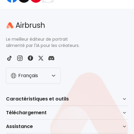
Airbrush
Le meilleur éditeur de portrait
alimenté par l'IA pour les créateurs.
Français
Caractéristiques et outils
Retouche assistée par IA
Téléchargement
Gomme
Télécharger pour Windows
Assistance
Suppression de l'arrière-plan
Télécharger pour macOS